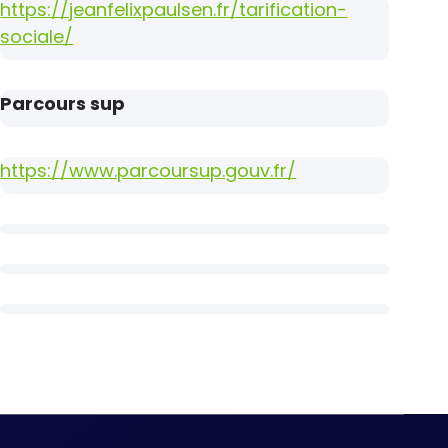
https://jeanfelixpaulsen.fr/tarification-
sociale/
Parcours sup
https://www.parcoursup.gouv.fr/