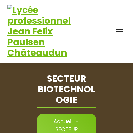
Aller
au
contenu
SECTEUR
BIOTECHNOL
OGIE
Accueil
-
SECTEUR