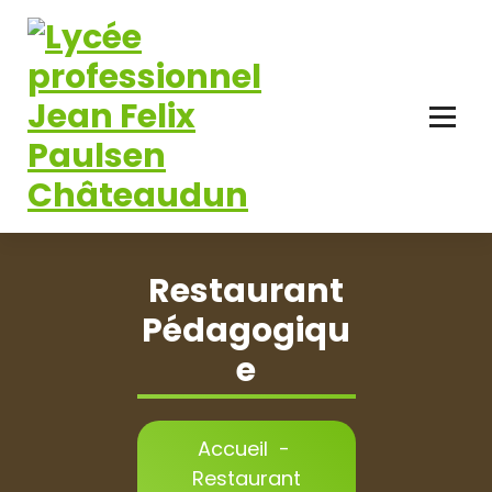
Aller
au
contenu
Restaurant
Pédagogiqu
E
Accueil
-
Restaurant